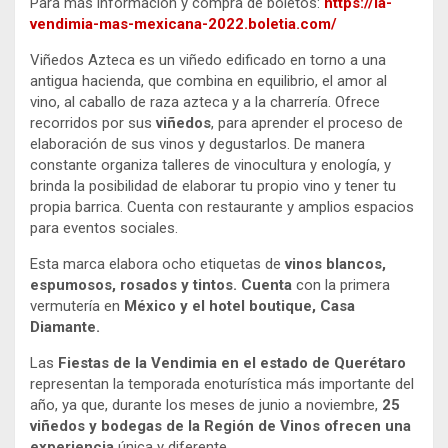
Para más información y compra de boletos:
https://la-
vendimia-mas-mexicana-2022.boletia.com/
Viñedos Azteca es un viñedo edificado en torno a una
antigua hacienda, que combina en equilibrio, el amor al
vino, al caballo de raza azteca y a la charrería. Ofrece
recorridos por sus
viñedos
, para aprender el proceso de
elaboración de sus vinos y degustarlos. De manera
constante organiza talleres de vinocultura y enología, y
brinda la posibilidad de elaborar tu propio vino y tener tu
propia barrica. Cuenta con restaurante y amplios espacios
para eventos sociales.
Esta marca elabora ocho etiquetas de
vinos blancos,
espumosos, rosados y tintos. Cuenta
con la primera
vermutería en
México y el hotel boutique, Casa
Diamante.
Las
Fiestas de la Vendimia en el estado de Querétaro
representan la temporada enoturística más importante del
año, ya que, durante los meses de junio a noviembre,
25
viñedos y bodegas de la Región de Vinos ofrecen una
experiencia
única y diferente.