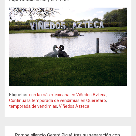
Etiquetas:
con la más mexicana en Viñedos Azteca
,
Continúa la temporada de vendimias en Querétaro
,
temporada de vendimias
,
Viñedos Azteca
Navegación
Rompe silencio Gerard Piqué tras su separación con