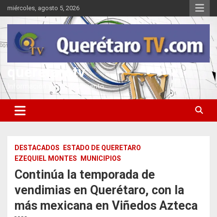
Saltar
miércoles, agosto 5, 2026
al
contenido
queretarotv
Información y entretenimiento
DESTACADOS
ESTADO DE QUERETARO
EZEQUIEL MONTES
MUNICIPIOS
Continúa la temporada de
vendimias en Querétaro, con la
más mexicana en Viñedos Azteca