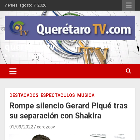
Saltar
viernes, agosto 7, 2026
al
contenido
queretarotv
Información y entretenimiento
DESTACADOS
ESPECTÁCULOS
MÚSICA
Rompe silencio Gerard Piqué tras
su separación con Shakira
01/09/2022
corozcov