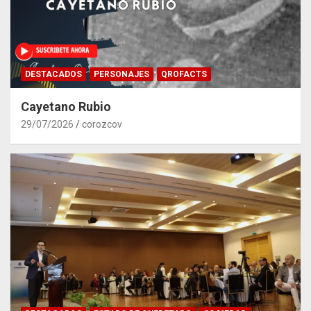
DESTACADOS
PERSONAJES
QROFACTS
Cayetano Rubio
29/07/2026
corozcov