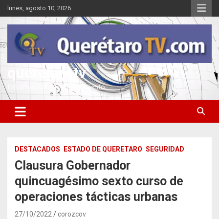
Saltar
lunes, agosto 10, 2026
al
contenido
queretarotv
Información y entretenimiento
DESTACADOS
ESTADO DE QUERETARO
SEGURIDAD
Clausura Gobernador
quincuagésimo sexto curso de
operaciones tácticas urbanas
27/10/2022
corozcov