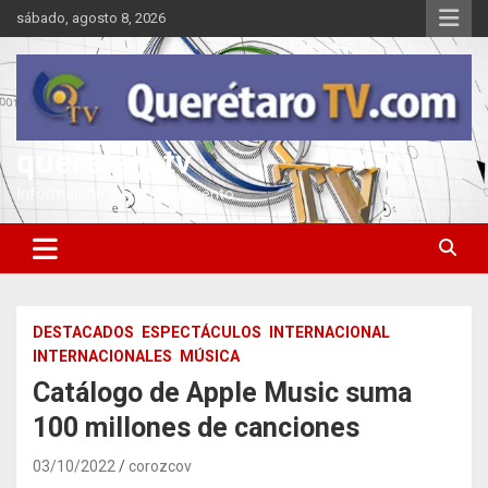
Saltar
sábado, agosto 8, 2026
al
contenido
queretarotv
Información y entretenimiento
DESTACADOS
ESPECTÁCULOS
INTERNACIONAL
INTERNACIONALES
MÚSICA
Catálogo de Apple Music suma
100 millones de canciones
03/10/2022
corozcov