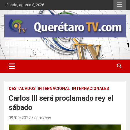
Saltar
sábado, agosto 8, 2026
al
contenido
queretarotv
Información y entretenimiento
DESTACADOS
INTERNACIONAL
INTERNACIONALES
Carlos III será proclamado rey el
sábado
09/09/2022
corozcov