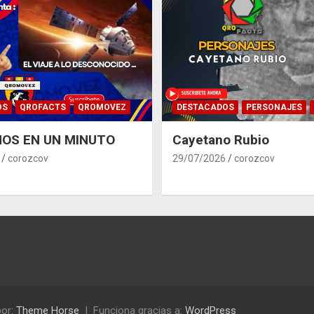
OS
QROFACTS
QROMOVEZ
DESTACADOS
PERSONAJES
OS EN UN MINUTO
Cayetano Rubio
corozcov
29/07/2026
corozcov
or:
Theme Horse
Funciona gracias a:
WordPress