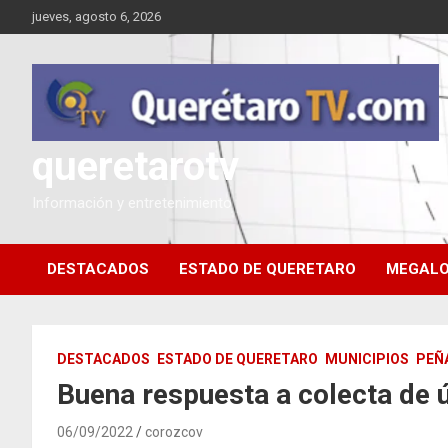
Saltar
jueves, agosto 6, 2026
al
contenido
queretarotv
Información y entretenimiento
DESTACADOS
ESTADO DE QUERETARO
MEGALO
DESTACADOS
ESTADO DE QUERETARO
MUNICIPIOS
PEÑ
Buena respuesta a colecta de 
06/09/2022
corozcov