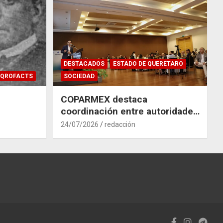
DESTACADOS
ESTADO DE QUERETARO
QROFACTS
SOCIEDAD
COPARMEX destaca
coordinación entre autoridades
y empresas para mitigar el
24/07/2026
redacción
impacto del Tren México–
Querétaro