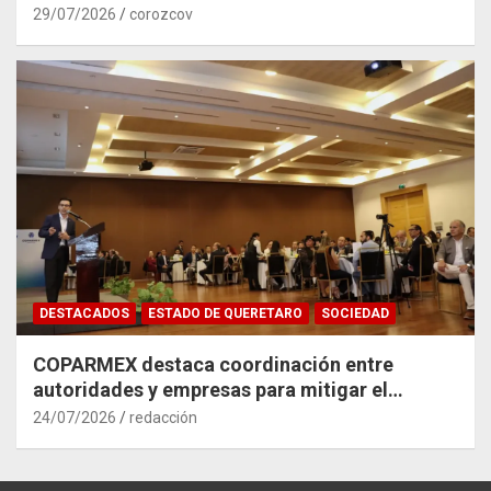
29/07/2026
corozcov
DESTACADOS
ESTADO DE QUERETARO
SOCIEDAD
COPARMEX destaca coordinación entre
autoridades y empresas para mitigar el
impacto del Tren México–Querétaro
24/07/2026
redacción