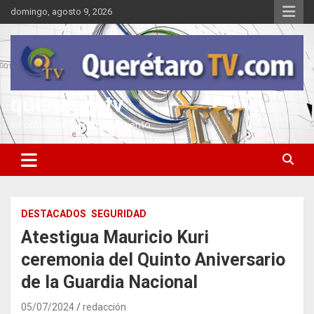
Saltar
domingo, agosto 9, 2026
al
contenido
queretarotv
Información y entretenimiento
DESTACADOS
SEGURIDAD
Atestigua Mauricio Kuri
ceremonia del Quinto Aniversario
de la Guardia Nacional
05/07/2024
redacción