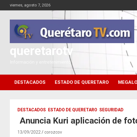
Saltar
viernes, agosto 7, 2026
al
contenido
queretarotv
Información y entretenimiento
DESTACADOS
ESTADO DE QUERETARO
MEGALO
DESTACADOS
ESTADO DE QUERETARO
SEGURIDAD
Anuncia Kuri aplicación de fo
13/09/2022
corozcov