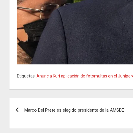
Etiquetas:
Anuncia Kuri aplicación de fotomultas en el Juníper
Navegación
Marco Del Prete es elegido presidente de la AMSDE
de
entradas