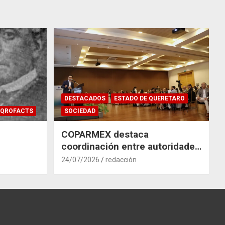
DESTACADOS
ESTADO DE QUERETARO
QROFACTS
SOCIEDAD
COPARMEX destaca
coordinación entre autoridades
y empresas para mitigar el
24/07/2026
redacción
impacto del Tren México–
Querétaro