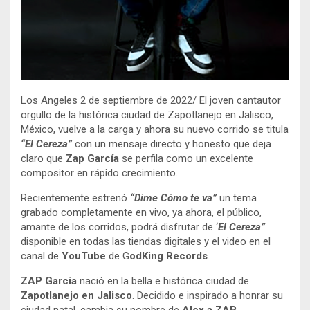
Los Angeles 2 de septiembre de 2022/ El joven cantautor
orgullo de la histórica ciudad de Zapotlanejo en Jalisco,
México, vuelve a la carga y ahora su nuevo corrido se titula
“El Cereza”
con un mensaje directo y honesto que deja
claro que
Zap García
se perfila como un excelente
compositor en rápido crecimiento.
Recientemente estrenó
“Dime Cómo te va”
un tema
grabado completamente en vivo, ya ahora, el público,
amante de los corridos, podrá disfrutar de ‘
El Cereza”
disponible en todas las tiendas digitales y el video en el
canal de
YouTube
de G
odKing Records
.
ZAP García
nació en la bella e histórica ciudad de
Zapotlanejo en Jalisco
. Decidido e inspirado a honrar su
ciudad natal, cambia su nombre de
Alex a ZAP