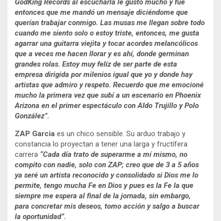
GodKing Records al escucharla le gustó mucho y fue
entonces que me mandó un mensaje diciéndome que
querían trabajar conmigo. Las musas me llegan sobre todo
cuando me siento solo o estoy triste, entonces, me gusta
agarrar una guitarra viejita y tocar acordes melancólicos
que a veces me hacen llorar y es ahí, donde germinan
grandes rolas. Estoy muy feliz de ser parte de esta
empresa dirigida por milenios igual que yo y donde hay
artistas que admiro y respeto. Recuerdo que me emocioné
mucho la primera vez que subí a un escenario en Phoenix
Arizona en el primer espectáculo con Aldo Trujillo y Polo
González”.
ZAP Garcia
es un chico sensible. Su arduo trabajo y
constancia lo proyectan a tener una larga y fructífera
carrera
“Cada día trato de superarme a mí mismo, no
compito con nadie, solo con ZAP; creo que de 3 a 5 años
ya seré un artista reconocido y consolidado si Dios me lo
permite, tengo mucha Fe en Dios y pues es la Fe la que
siempre me espera al final de la jornada, sin embargo,
para concretar mis deseos, tomo acción y salgo a buscar
la oportunidad”.