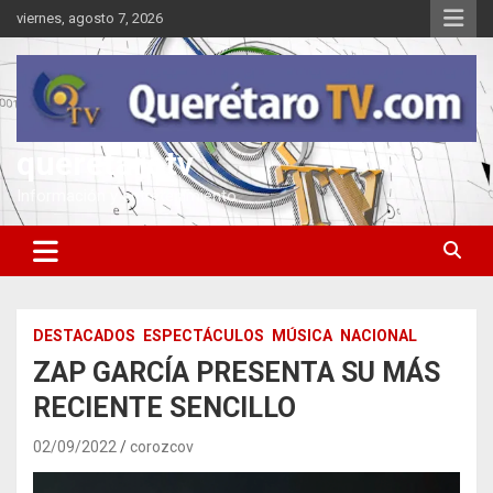
Saltar
viernes, agosto 7, 2026
al
contenido
queretarotv
Información y entretenimiento
DESTACADOS
ESPECTÁCULOS
MÚSICA
NACIONAL
ZAP GARCÍA PRESENTA SU MÁS
RECIENTE SENCILLO
02/09/2022
corozcov