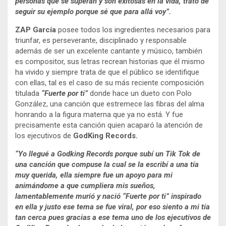
personas que se superan y son exitosas en la vida, trato de
seguir su ejemplo porque sé que para allá voy”.
ZAP García
posee todos los ingredientes necesarios para
triunfar, es perseverante, disciplinado y responsable
además de ser un excelente cantante y músico, también
es compositor, sus letras recrean historias que él mismo
ha vivido y siempre trata de que el público se identifique
con ellas, tal es el caso de su más reciente composición
titulada
“Fuerte por ti”
donde hace un dueto con Polo
González, una canción que estremece las fibras del alma
honrando a la figura materna que ya no está. Y fue
precisamente esta canción quien acaparó la atención de
los ejecutivos de
GodKing Records.
“Yo llegué a Godking Records porque subí un Tik Tok de
una canción que compuse la cual se la escribí a una tía
muy querida, ella siempre fue un apoyo para mi
animándome a que cumpliera mis sueños,
lamentablemente murió y nació “Fuerte por ti” inspirado
en ella y justo ese tema se fue viral, por eso siento a mi tía
tan cerca pues gracias a ese tema uno de los ejecutivos de