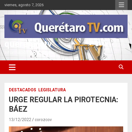
Saltar
viernes, agosto 7, 2026
al
contenido
queretarotv
Información y entretenimiento
DESTACADOS
LEGISLATURA
URGE REGULAR LA PIROTECNIA:
BÁEZ
13/12/2022
corozcov