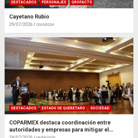
DESTACADOS
PERSONAJES
QROFACTS
Cayetano Rubio
29/07/2026
corozcov
DESTACADOS
ESTADO DE QUERETARO
SOCIEDAD
COPARMEX destaca coordinación entre
autoridades y empresas para mitigar el
impacto del Tren México–Querétaro
24/07/2026
redacción