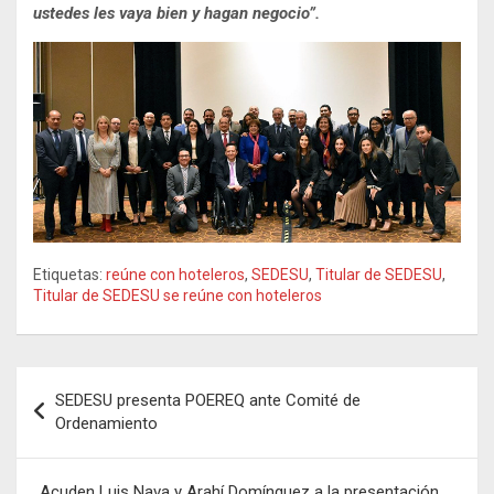
ustedes les vaya bien y hagan negocio”.
Etiquetas:
reúne con hoteleros
,
SEDESU
,
Titular de SEDESU
,
Titular de SEDESU se reúne con hoteleros
Navegación
SEDESU presenta POEREQ ante Comité de
de
Ordenamiento
entradas
Acuden Luis Nava y Arahí Domínguez a la presentación