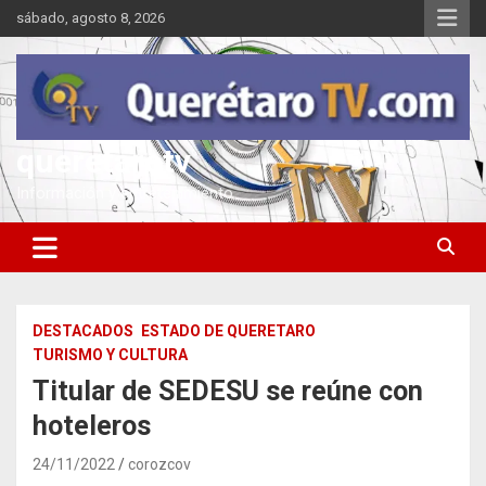
Saltar
sábado, agosto 8, 2026
al
contenido
queretarotv
Información y entretenimiento
DESTACADOS
ESTADO DE QUERETARO
TURISMO Y CULTURA
Titular de SEDESU se reúne con
hoteleros
24/11/2022
corozcov