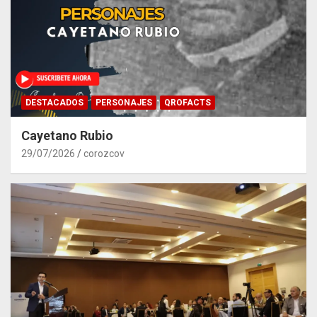
DESTACADOS
PERSONAJES
QROFACTS
Cayetano Rubio
29/07/2026
corozcov