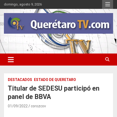
Saltar
domingo, agosto 9, 2026
al
contenido
queretarotv
Información y entretenimiento
DESTACADOS
ESTADO DE QUERETARO
Titular de SEDESU participó en
panel de BBVA
01/09/2022
corozcov