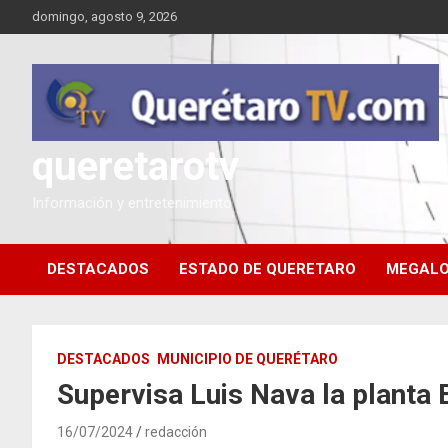
Saltar
domingo, agosto 9, 2026
al
contenido
queretarotv
Información y entretenimiento
DESTACADOS
ESTADO DE QUERETARO
MEGALO
DESTACADOS
MUNICIPIO DE QUERÉTARO
Supervisa Luis Nava la planta
16/07/2024
redacción