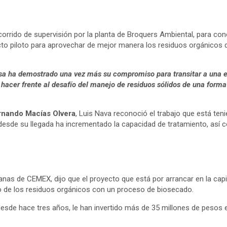
ecorrido de supervisión por la planta de Broquers Ambiental, para co
to piloto para aprovechar de mejor manera los residuos orgánicos que
 ha demostrado una vez más su compromiso para transitar a una ec
hacer frente al desafío del manejo de residuos sólidos de una form
rnando Macías Olvera
, Luis Nava reconoció el trabajo que está ten
 desde su llegada ha incrementado la capacidad de tratamiento, así
nas de CEMEX, dijo que el proyecto que está por arrancar en la capita
to de los residuos orgánicos con un proceso de biosecado.
de hace tres años, le han invertido más de 35 millones de pesos en 