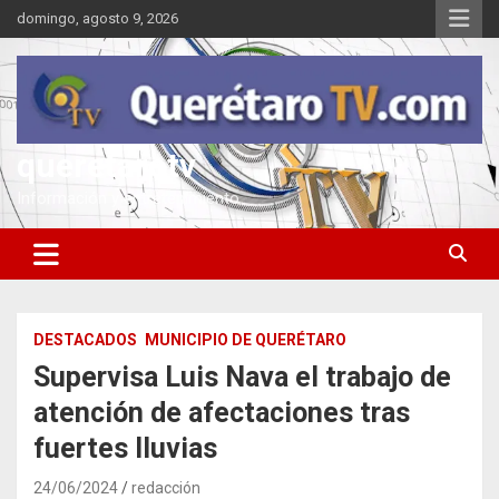
Saltar
domingo, agosto 9, 2026
al
contenido
queretarotv
Información y entretenimiento
DESTACADOS
MUNICIPIO DE QUERÉTARO
Supervisa Luis Nava el trabajo de
atención de afectaciones tras
fuertes lluvias
24/06/2024
redacción