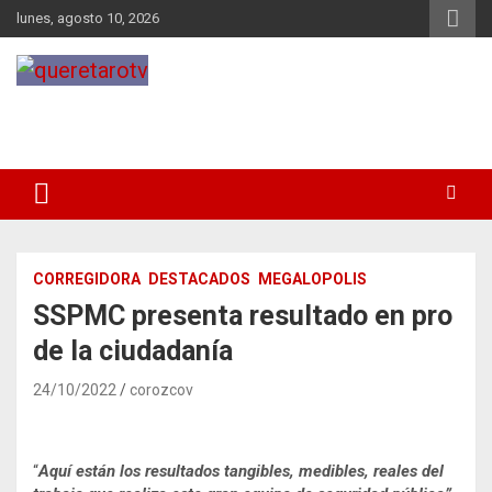
Saltar
lunes, agosto 10, 2026
al
contenido
queretarotv
Información y entretenimiento
CORREGIDORA
DESTACADOS
MEGALOPOLIS
SSPMC presenta resultado en pro
de la ciudadanía
24/10/2022
corozcov
“
Aquí están los resultados tangibles, medibles, reales del