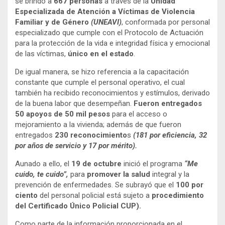
se brindó a
667 personas
a través de la
Unidad
Especializada de Atención a Víctimas de Violencia
Familiar y de Género
(UNEAVI)
, conformada por personal
especializado que cumple con el Protocolo de Actuación
para la protección de la vida e integridad física y emocional
de las víctimas,
único en el estado
.
De igual manera, se hizo referencia a la capacitación
constante que cumple el personal operativo, el cual
también ha recibido reconocimientos y estímulos, derivado
de la buena labor que desempeñan.
Fueron entregados
50 apoyos de 50 mil pesos
para el acceso o
mejoramiento a la vivienda; además de que fueron
entregados
230 reconocimiento
s
(181 por eficiencia, 32
por años de servicio y 17 por mérito).
Aunado a ello, el
19 de octubre
inició el programa
“Me
cuido, te cuido”,
para
promover la salud
integral y la
prevención de enfermedades. Se subrayó que el
100 por
ciento
del personal policial está sujeto a
procedimiento
del Certificado Único Policial CUP).
Como parte de la información proporcionada en el