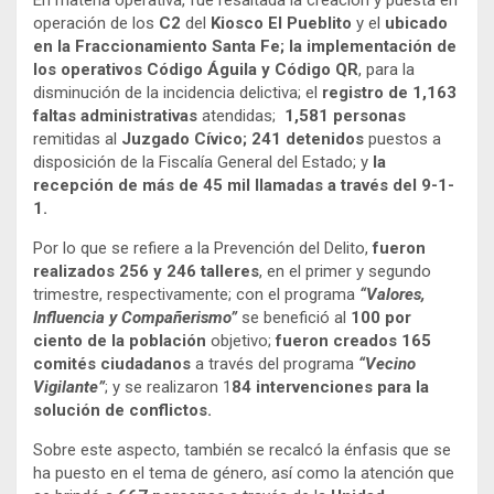
En materia operativa, fue resaltada la creación y puesta en
operación de los
C2
del
Kiosco El Pueblito
y el
ubicado
en la Fraccionamiento Santa Fe; la implementación de
los operativos Código Águila y Código QR
, para la
disminución de la incidencia delictiva; el
registro de 1,163
faltas administrativas
atendidas;
1,581 personas
remitidas al
Juzgado Cívico; 241 detenidos
puestos a
disposición de la Fiscalía General del Estado; y
la
recepción de más de 45 mil llamadas a través del 9-1-
1.
Por lo que se refiere a la Prevención del Delito,
fueron
realizados 256 y 246 talleres
, en el primer y segundo
trimestre, respectivamente; con el programa
“Valores,
Influencia y Compañerismo”
se benefició al
100 por
ciento de la población
objetivo;
fueron creados 165
comités ciudadanos
a través del programa
“Vecino
Vigilante”
; y se realizaron 1
84 intervenciones para la
solución de conflictos.
Sobre este aspecto, también se recalcó la énfasis que se
ha puesto en el tema de género, así como la atención que