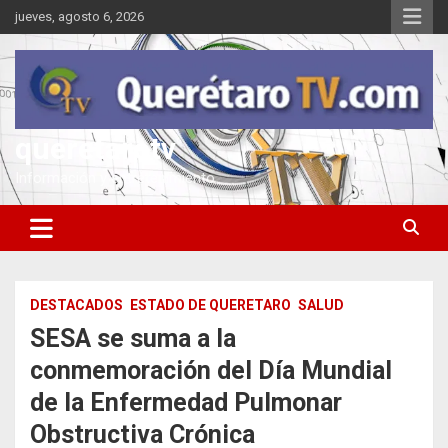
Saltar
jueves, agosto 6, 2026
al
contenido
queretarotv
Información y entretenimiento
DESTACADOS
ESTADO DE QUERETARO
SALUD
SESA se suma a la
conmemoración del Día Mundial
de la Enfermedad Pulmonar
Obstructiva Crónica