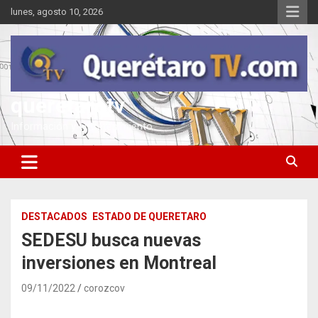
Saltar
lunes, agosto 10, 2026
al
contenido
queretarotv
Información y entretenimiento
DESTACADOS
ESTADO DE QUERETARO
SEDESU busca nuevas
inversiones en Montreal
09/11/2022
corozcov