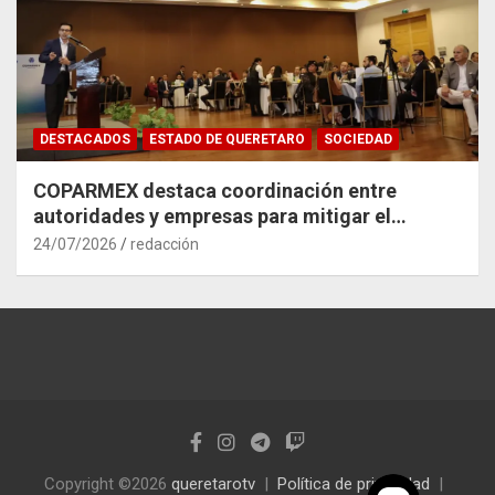
DESTACADOS
ESTADO DE QUERETARO
SOCIEDAD
COPARMEX destaca coordinación entre
autoridades y empresas para mitigar el
impacto del Tren México–Querétaro
24/07/2026
redacción
Copyright ©2026
queretarotv
Política de privacidad