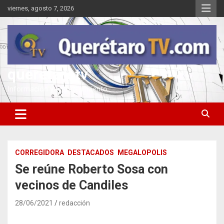
Saltar
viernes, agosto 7, 2026
al
contenido
queretarotv
Información y entretenimiento
CORREGIDORA
DESTACADOS
MEGALOPOLIS
Se reúne Roberto Sosa con
vecinos de Candiles
28/06/2021
redacción