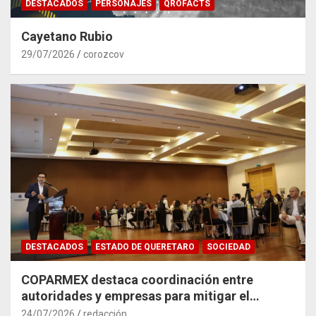
DESTACADOS
PERSONAJES
QROFACTS
Cayetano Rubio
29/07/2026
corozcov
DESTACADOS
ESTADO DE QUERETARO
SOCIEDAD
COPARMEX destaca coordinación entre
autoridades y empresas para mitigar el
impacto del Tren México–Querétaro
24/07/2026
redacción