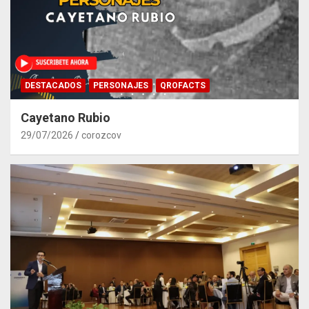
DESTACADOS
PERSONAJES
QROFACTS
Cayetano Rubio
29/07/2026
corozcov