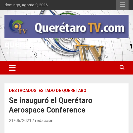
Saltar
domingo, agosto 9, 2026
al
contenido
queretarotv
Información y entretenimiento
DESTACADOS
ESTADO DE QUERETARO
Se inauguró el Querétaro
Aerospace Conference
21/06/2021
redacción