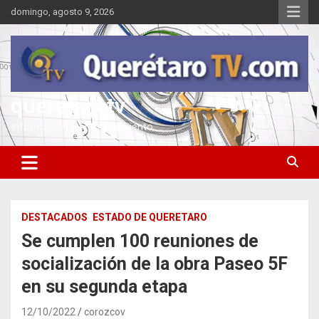
Saltar
domingo, agosto 9, 2026
al
contenido
queretarotv
Información y entretenimiento
DESTACADOS
ESTADO DE QUERETARO
Se cumplen 100 reuniones de
socialización de la obra Paseo 5F
en su segunda etapa
12/10/2022
corozcov