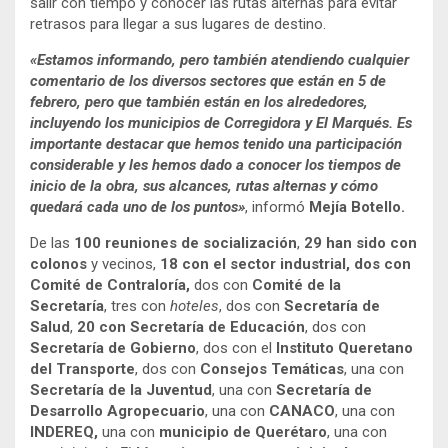
salir con tiempo y conocer las rutas alternas para evitar
retrasos para llegar a sus lugares de destino.
«Estamos informando, pero también atendiendo cualquier
comentario de los diversos sectores que están en 5 de
febrero, pero que también están en los alrededores,
incluyendo los municipios de Corregidora y El Marqués. Es
importante destacar que hemos tenido una participación
considerable y les hemos dado a conocer los tiempos de
inicio de la obra, sus alcances, rutas alternas y cómo
quedará cada uno de los puntos»
, informó
Mejía Botello.
De las
100 reuniones de socialización
,
29 han sido con
colonos
y vecinos,
18 con el sector industrial, dos con
Comité de Contraloría,
dos con
Comité de la
Secretaría
, tres con
hoteles
, dos con
Secretaría de
Salud
,
20 con Secretaría de Educación
, dos con
Secretaría de Gobierno
, dos con el
Instituto Queretano
del Transporte
, dos con
Consejos Temáticas
, una con
Secretaría de la Juventud
, una con
Secretaría de
Desarrollo Agropecuario
, una con
CANACO
, una con
INDEREQ,
una con
municipio de
Querétaro
, una con