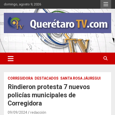
Saltar
domingo, agosto 9, 2026
al
contenido
queretarotv
Información y entretenimiento
CORREGIDORA
DESTACADOS
SANTA ROSA JÁUREGUI
Rindieron protesta 7 nuevos
policías municipales de
Corregidora
09/09/2024
redacción