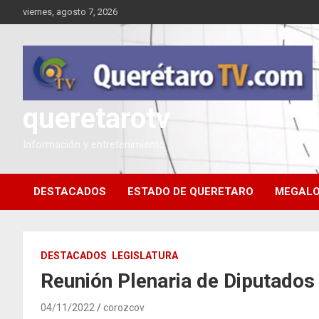
Saltar
viernes, agosto 7, 2026
al
contenido
queretarotv
Información y entretenimiento
DESTACADOS
ESTADO DE QUERETARO
MEGALO
DESTACADOS
LEGISLATURA
Reunión Plenaria de Diputados
04/11/2022
corozcov