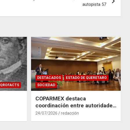
autopista 57
DESTACADOS
ESTADO DE QUERETARO
QROFACTS
SOCIEDAD
COPARMEX destaca
coordinación entre autoridades
y empresas para mitigar el
24/07/2026
redacción
impacto del Tren México–
Querétaro