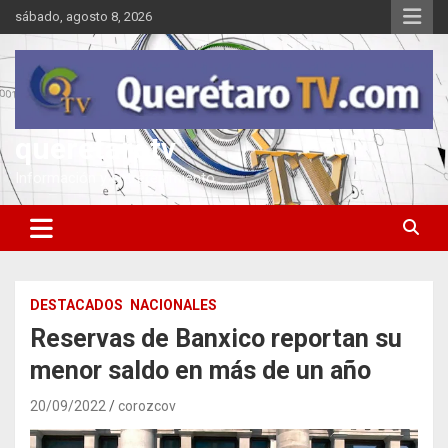
Saltar
sábado, agosto 8, 2026
al
contenido
queretarotv
Información y entretenimiento
DESTACADOS
NACIONALES
Reservas de Banxico reportan su
menor saldo en más de un año
20/09/2022
corozcov