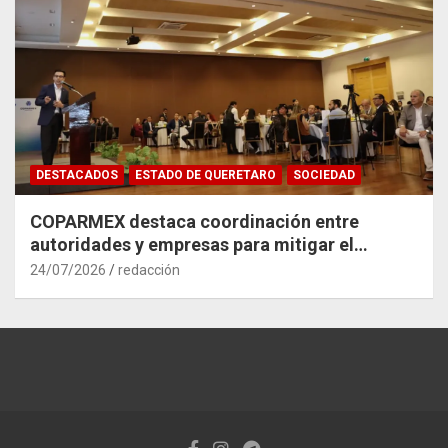
DESTACADOS
ESTADO DE QUERETARO
SOCIEDAD
COPARMEX destaca coordinación entre
autoridades y empresas para mitigar el
impacto del Tren México–Querétaro
24/07/2026
redacción