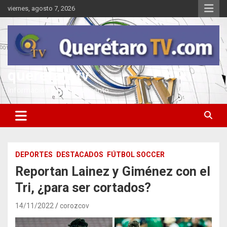
Saltar
viernes, agosto 7, 2026
al
contenido
queretarotv
Información y entretenimiento
DEPORTES
DESTACADOS
FÚTBOL SOCCER
Reportan Lainez y Giménez con el
Tri, ¿para ser cortados?
14/11/2022
corozcov