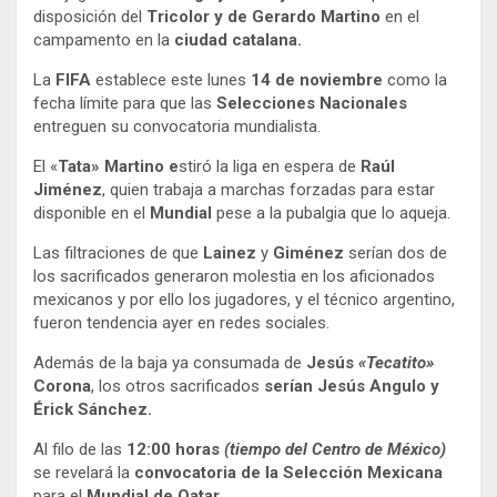
disposición del
Tricolor y de Gerardo Martino
en el
campamento en la
ciudad catalana.
La
FIFA
establece este lunes
14 de noviembre
como la
fecha límite para que las
Selecciones Nacionales
entreguen su convocatoria mundialista.
El «
Tata» Martino e
stiró la liga en espera de
Raúl
Jiménez
, quien trabaja a marchas forzadas para estar
disponible en el
Mundial
pese a la pubalgia que lo aqueja.
Las filtraciones de que
Lainez
y
Giménez
serían dos de
los sacrificados generaron molestia en los aficionados
mexicanos y por ello los jugadores, y el técnico argentino,
fueron tendencia ayer en redes sociales.
Además de la baja ya consumada de
Jesús
«Tecatito»
Corona
, los otros sacrificados
serían Jesús Angulo y
Érick Sánchez.
Al filo de las
12:00 horas
(tiempo del Centro de México)
se revelará la
convocatoria de la Selección Mexicana
para el
Mundial de Qatar.