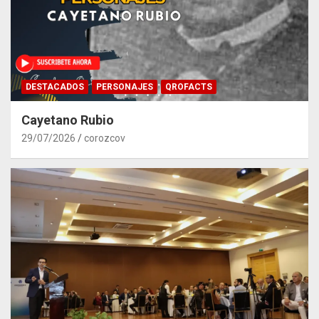
DESTACADOS
PERSONAJES
QROFACTS
Cayetano Rubio
29/07/2026
corozcov