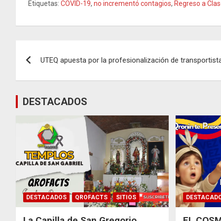
Etiquetas:
COVID-19
,
no incrementó contagios
,
Regreso a Cla
Navegación
UTEQ apuesta por la profesionalización de transportista
de
entradas
DESTACADOS
DESTACADOS
QROFACTS
SITIOS
DESTACAD
La Capilla de San Gregorio
EL COSM