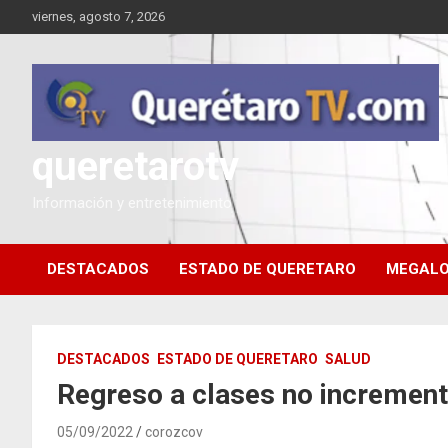
Saltar
viernes, agosto 7, 2026
al
contenido
queretarotv
Información y entretenimiento
DESTACADOS
ESTADO DE QUERETARO
MEGALO
DESTACADOS
ESTADO DE QUERETARO
SALUD
Regreso a clases no incremen
05/09/2022
corozcov