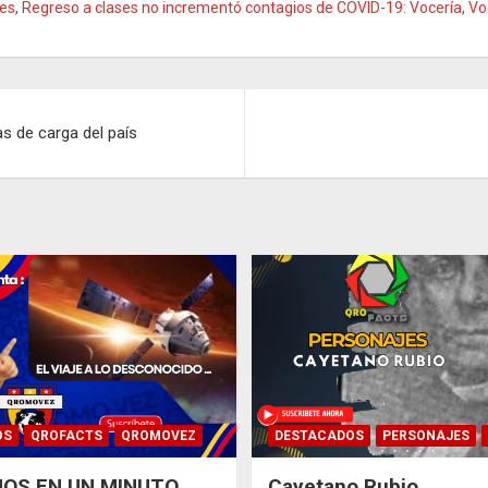
ses
,
Regreso a clases no incrementó contagios de COVID-19: Vocería
,
Vo
s de carga del país
OS
QROFACTS
QROMOVEZ
DESTACADOS
PERSONAJES
OS EN UN MINUTO
Cayetano Rubio