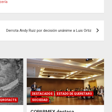
cería
Derrota Andy Ruiz por decisión unánime a Luis Ortiz
DESTACADOS
ESTADO DE QUERETARO
QROFACTS
SOCIEDAD
COPARMEX destaca