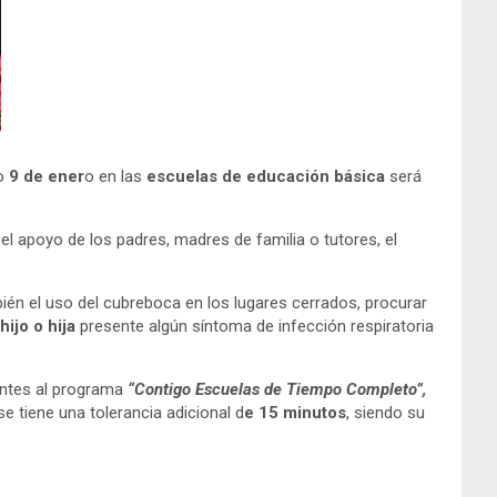
mo
9 de ener
o en las
escuelas de educación básica
será
 el apoyo de los padres, madres de familia o tutores, el
én el uso del cubreboca en los lugares cerrados, procurar
hijo o hija
presente algún síntoma de infección respiratoria
ientes al programa
“Contigo Escuelas de Tiempo Completo”,
e tiene una tolerancia adicional d
e 15 minutos
, siendo su