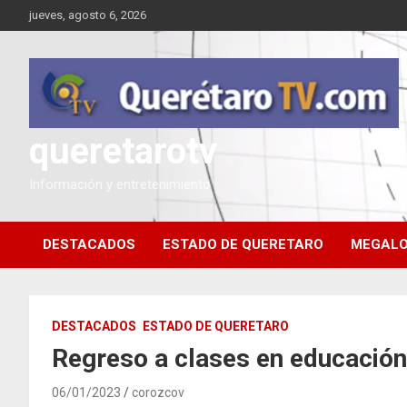
Saltar
jueves, agosto 6, 2026
al
contenido
queretarotv
Información y entretenimiento
DESTACADOS
ESTADO DE QUERETARO
MEGALO
DESTACADOS
ESTADO DE QUERETARO
Regreso a clases en educación
06/01/2023
corozcov