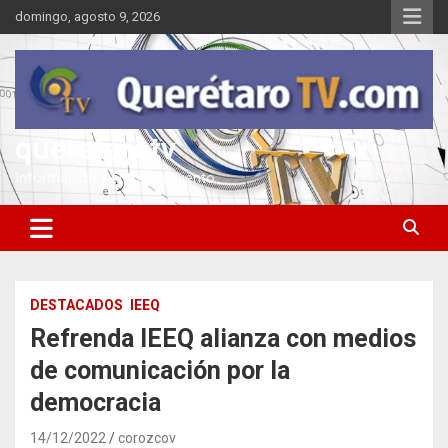
Saltar
domingo, agosto 9, 2026
al
contenido
queretarotv
Información y entretenimiento
DESTACADOS
IEEQ
Refrenda IEEQ alianza con medios
de comunicación por la
democracia
14/12/2022
corozcov