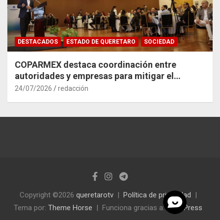
DESTACADOS
ESTADO DE QUERETARO
SOCIEDAD
COPARMEX destaca coordinación entre
autoridades y empresas para mitigar el
impacto del Tren México–Querétaro
24/07/2026
redacción
Copyright ©2026
queretarotv
Política de privacidad
Tema por:
Theme Horse
Funciona gracias a:
WordPress