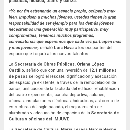
plásticas, música, teatro y danza.
«Ya por fin estrenando un espacio propio, ocúpenlo muy
bien, impulsen a muchos jóvenes, ustedes tienen la gran
responsabilidad de ser ejemplo para los demás jóvenes,
necesitamos una generación muy participativa, muy
comprometida, tenemos muchos programas,
convocatorias que esperemos que cada vez participen más
y más jóvenes»,
señaló
Luis Nava
a los ocupantes del
espacio que forjará a los nuevos talentos.
La
Secretaria de Obras Públicas, Oriana López
Castillo
, señaló que con una inversión de
12.1 millones
de pesos
se logró el rescate, dignificación y adecuación
del espacio ya existente, a través de: la remodelación de
baños, unificación de la fachada del edificio, rehabilitación
del teatro experimental, cancha deportiva, salones,
oficinas, instalaciones eléctricas, hidráulicas, así como de
estructuras del siglo pasado; el mejoramiento de
alumbrado y adecuación de espacios de la
Secretaría de
Cultura y oficinas del IMJUVE.
La
Secretaria de Cultura, María Teresa García Besné
,