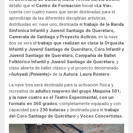
detallo que el
Centro de Formación
Inicial
«La Via»
,
cuenta con cuatro naves que serán destinadas para el
aprendizaje de las diferentes disciplinas artísticas,
distribuidas en: nave uno, destinada al
trabajo de la Banda
Sinfónica Infantil y Juvenil Santiago de Querétaro,
Camerata de Santiago y Proyecto Acitrón
; en la nave
dos se verá e
l trabajo que realizan en clase la Orquesta
Infantil y Juvenil Santiago de Querétaro, Coro Infantil y
Juvenil Santiago de Querétaro, Compañía de Ballet
Folklórico Infantil y Juvenil Santiago de Querétaro
, y
clase abierta de ballet clásico y el proyecto denominado
«ñuhyadi
(Poniente)
»
de la
Autora: Laura Romero.
La nave tres será destinada para la activación física y
recreativa de
adultos mayores del grupo Máquina 501;
y la nave cuatro es el Teatro Experimental, con un
formato en 360 grados
, completamente equipado y con
capacidad para
230 butacas
y destinada para el
trabajo
del Coro Santiago de Querétaro
y
Voces Concertistas.