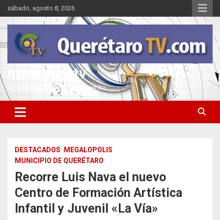
Saltar
sábado, agosto 8, 2026
al
contenido
queretarotv
Información y entretenimiento
DESTACADOS
MEGALOPOLIS
MUNICIPIO DE QUERÉTARO
Recorre Luis Nava el nuevo
Centro de Formación Artística
Infantil y Juvenil «La Vía»