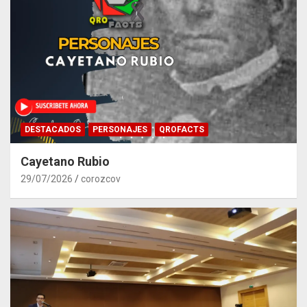
DESTACADOS
PERSONAJES
QROFACTS
Cayetano Rubio
29/07/2026
corozcov