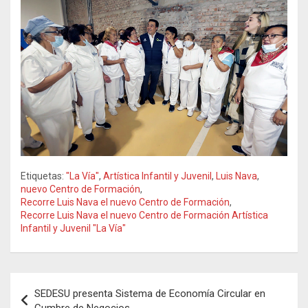
Etiquetas:
"La Vía"
,
Artística Infantil y Juvenil
,
Luis Nava
,
nuevo Centro de Formación
,
Recorre Luis Nava el nuevo Centro de Formación
,
Recorre Luis Nava el nuevo Centro de Formación Artística
Infantil y Juvenil "La Vía"
Navegación
SEDESU presenta Sistema de Economía Circular en
de