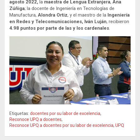
agosto 2022,
la
maestra de Lengua Extranjera
,
Ana
Zúñiga
; la docente de Ingeniería en Tecnologías de
Manufactura,
Alondra Ortiz
, y el maestro de la
Ingeniería
en Redes y Telecomunicaciones, Iván Luján
, recibieron
4.98 puntos por parte de las y los cardenales
.
Etiquetas:
docentes por su labor de excelencia
,
Reconoce UPQ a docentes
,
Reconoce UPQ a docentes por su labor de excelencia
,
UPQ