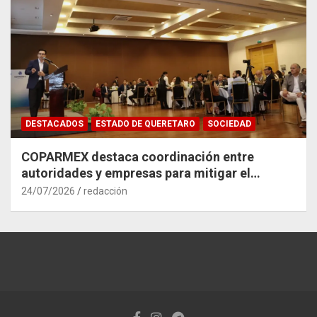
DESTACADOS
ESTADO DE QUERETARO
SOCIEDAD
COPARMEX destaca coordinación entre
autoridades y empresas para mitigar el
impacto del Tren México–Querétaro
24/07/2026
redacción