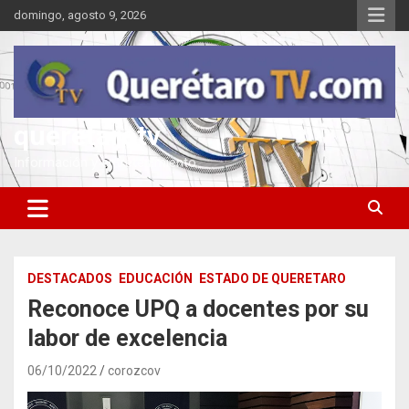
Saltar
domingo, agosto 9, 2026
al
contenido
queretarotv
Información y entretenimiento
DESTACADOS
EDUCACIÓN
ESTADO DE QUERETARO
Reconoce UPQ a docentes por su
labor de excelencia
06/10/2022
corozcov