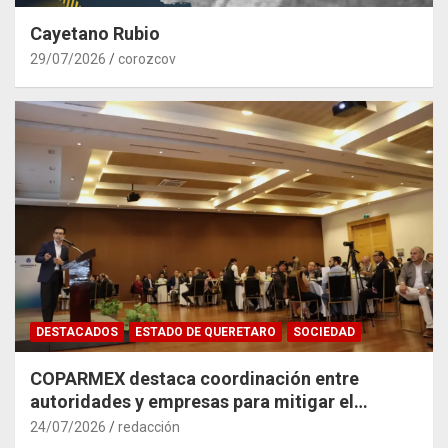
Cayetano Rubio
29/07/2026
corozcov
DESTACADOS
ESTADO DE QUERETARO
SOCIEDAD
COPARMEX destaca coordinación entre
autoridades y empresas para mitigar el
impacto del Tren México–Querétaro
24/07/2026
redacción