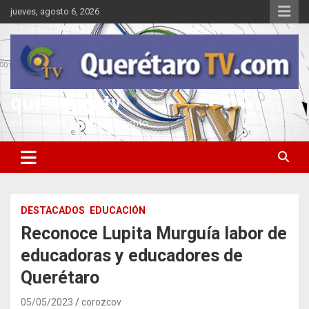
Saltar
jueves, agosto 6, 2026
al
contenido
queretarotv
Información y entretenimiento
DESTACADOS
EDUCACIÓN
Reconoce Lupita Murguía labor de
educadoras y educadores de
Querétaro
05/05/2023
corozcov