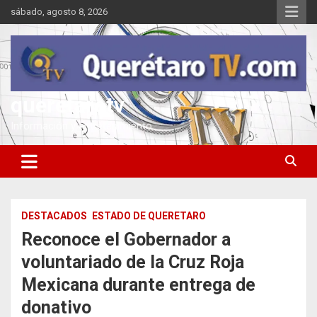
Saltar
sábado, agosto 8, 2026
al
contenido
queretarotv
Información y entretenimiento
DESTACADOS
ESTADO DE QUERETARO
Reconoce el Gobernador a
voluntariado de la Cruz Roja
Mexicana durante entrega de
donativo