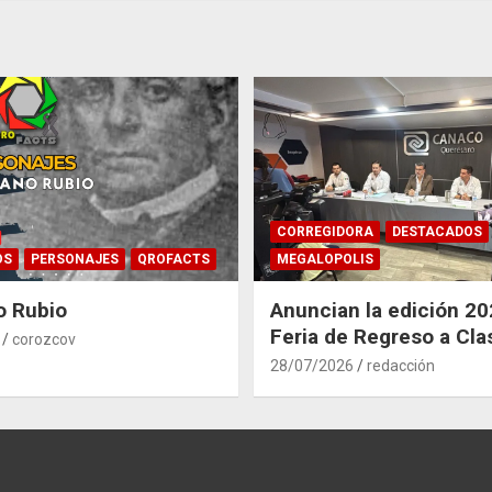
CORREGIDORA
DESTACADOS
OS
PERSONAJES
QROFACTS
MEGALOPOLIS
o Rubio
Anuncian la edición 20
Feria de Regreso a Cla
corozcov
Corregidora
28/07/2026
redacción