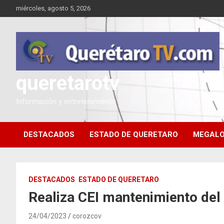
Saltar
miércoles, agosto 5, 2026
al
contenido
queretarotv
Información y entretenimiento
DESTACADOS
ESTADO DE QUERETARO
MEGALO
DESTACADOS
ESTADO DE QUERETARO
Realiza CEI mantenimiento del
24/04/2023
corozcov