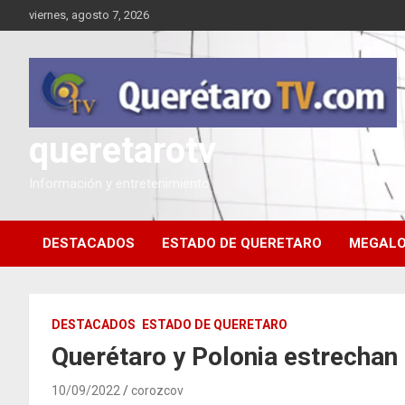
Saltar
viernes, agosto 7, 2026
al
contenido
queretarotv
Información y entretenimiento
DESTACADOS
ESTADO DE QUERETARO
MEGALO
DESTACADOS
ESTADO DE QUERETARO
Querétaro y Polonia estrecha
10/09/2022
corozcov