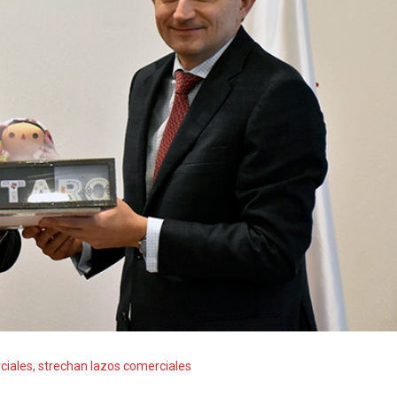
ciales
,
strechan lazos comerciales