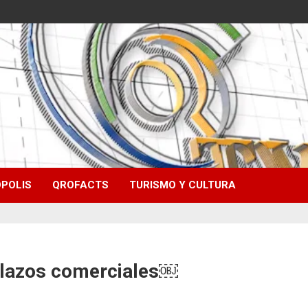
POLIS
QROFACTS
TURISMO Y CULTURA
n lazos comerciales￼