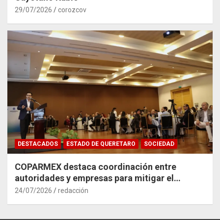
29/07/2026
corozcov
DESTACADOS
ESTADO DE QUERETARO
SOCIEDAD
COPARMEX destaca coordinación entre
autoridades y empresas para mitigar el
impacto del Tren México–Querétaro
24/07/2026
redacción