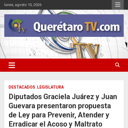
Saltar
lunes, agosto 10, 2026
al
contenido
queretarotv
Información y entretenimiento
DESTACADOS
LEGISLATURA
Diputados Graciela Juárez y Juan
Guevara presentaron propuesta
de Ley para Prevenir, Atender y
Erradicar el Acoso y Maltrato