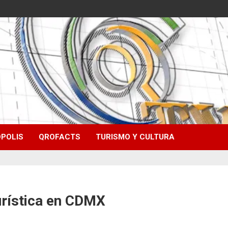
POLIS
QROFACTS
TURISMO Y CULTURA
urística en CDMX