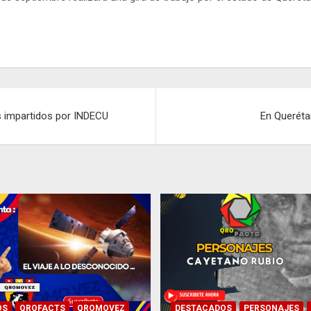
es impartidos por INDECU
En Querétar
OS
QROFACTS
QROMOVEZ
DESTACADOS
PERSONAJES