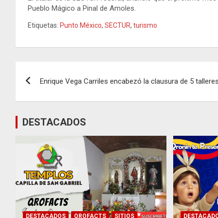
Pueblo Mágico a Pinal de Amoles.
Etiquetas:
Punto México
,
SECTUR
,
turismo
Navegación
Enrique Vega Carriles encabezó la clausura de 5 taller
de
entradas
DESTACADOS
DESTACADOS
QROFACTS
SITIOS
DESTACAD