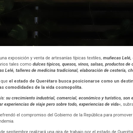
una exposición y venta de artesanías típicas textiles,
muñecas Lelé, 
arios tales como
dulces típicos, quesos, vinos, salsas, productos de c
s Lelé, talleres de medicina tradicional, elaboración de cestería, ch
r que
el estado de Querétaro busca posicionarse como un destino
 las comodidades de la vida cosmopolita.
país: su crecimiento industrial, comercial, económico y turístico, s
r experiencias de viaje pero sobre todo, experiencias de vida
«, subr
 refrendó el compromiso del Gobierno de la República para promover 
andemia.
s de septiembre realizará una gira de trabajo por el estado de Queré