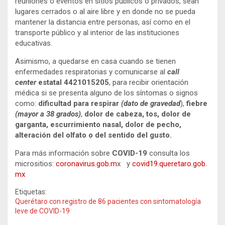
reuniones o eventos en sitios públicos o privados, sean
lugares cerrados o al aire libre y en donde no se pueda
mantener la distancia entre personas, así como en el
transporte público y al interior de las instituciones
educativas.
Asimismo, a quedarse en casa cuando se tienen
enfermedades respiratorias y comunicarse al
call
center
estatal 4421015205
, para recibir orientación
médica si se presenta alguno de los síntomas o signos
como:
dificultad para respirar
(dato de gravedad
),
fiebre
(mayor a 38 grados)
,
dolor de cabeza, tos, dolor de
garganta, escurrimiento nasal, dolor de pecho,
alteración del olfato o del sentido del gusto.
Para más información sobre
COVID-19
consulta los
micrositios:
coronavirus.gob.m
x y
covid19.queretaro.gob.
mx
Etiquetas:
Querétaro con registro de 86 pacientes con sintomatología
leve de COVID-19