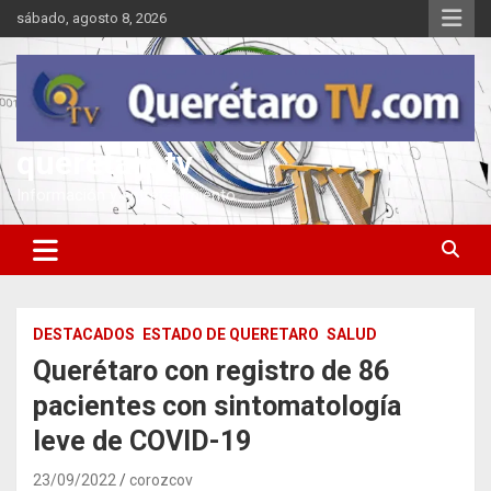
Saltar
sábado, agosto 8, 2026
al
contenido
queretarotv
Información y entretenimiento
DESTACADOS
ESTADO DE QUERETARO
SALUD
Querétaro con registro de 86
pacientes con sintomatología
leve de COVID-19
23/09/2022
corozcov