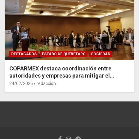
DESTACADOS
ESTADO DE QUERETARO
SOCIEDAD
COPARMEX destaca coordinación entre
autoridades y empresas para mitigar el
impacto del Tren México–Querétaro
24/07/2026
redacción