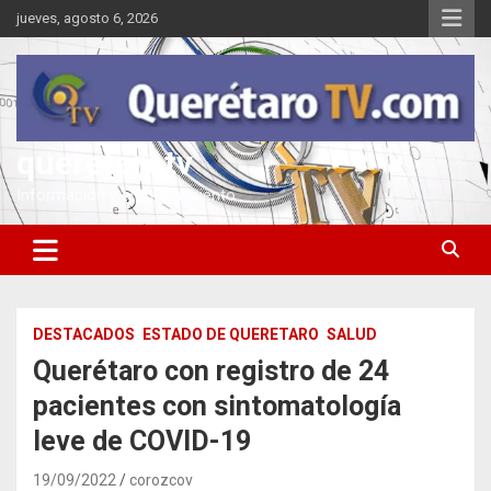
Saltar
jueves, agosto 6, 2026
al
contenido
queretarotv
Información y entretenimiento
DESTACADOS
ESTADO DE QUERETARO
SALUD
Querétaro con registro de 24
pacientes con sintomatología
leve de COVID-19
19/09/2022
corozcov