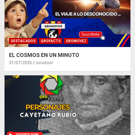
DESTACADOS
QROFACTS
QROMOVEZ
EL COSMOS EN UN MINUTO
31/07/2026
corozcov