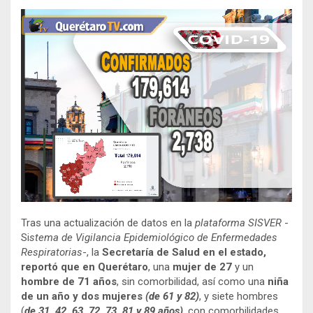
Tras una actualización de datos en la
plataforma SISVER
-
Si
stema de Vigilancia Epidemiológico de Enfermedades
Respiratorias
-, la
Secretaría de Salud en el estado,
reportó que en Querétaro
, una
mujer de 27
y un
hombre de 71 años
, sin comorbilidad, así como una
niña
de un año y dos mujeres
(de 61 y 82)
, y siete hombres
(
de 31, 42, 63, 72, 73, 81 y 89 años)
, con comorbilidades,