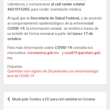
cubreboca, y comunicarse
al
call center
estatal
4421015205
, para recibir orientación médica.
Al igual que la
Secretaría de Salud Federal,
y de acuerdo
al comportamiento epidemiológico de la enfermeda
d
COVID-19
, la información estatal se emitirá a través de
un boletín de forma semanal a partir del
lunes 17 de
octubre.
Para más información sobre
COVID-19
consulta los
micrositios:
coronavirus.gob.m
x y
covid19.queretaro.gob.
mx
Etiquetas:
Querétaro con registro de 24 pacientes con sintomatología
leve de COVID-19
Navegación
Musk pide fondos a EU para red satelital en Ucrania
de