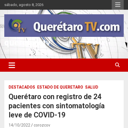
Saltar
sábado, agosto 8, 2026
al
contenido
queretarotv
Información y entretenimiento
DESTACADOS
ESTADO DE QUERETARO
SALUD
Querétaro con registro de 24
pacientes con sintomatología
leve de COVID-19
14/10/2022
corozcov