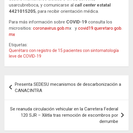
usarcubreboca, y comunicarse al
call center
estatal
4421015205
, para recibir orientación médica.
Para más información sobre
COVID-19
consulta los
micrositios:
coronavirus.gob.m
x y
covid19.queretaro.gob.
mx
Etiquetas:
Querétaro con registro de 15 pacientes con sintomatología
leve de COVID-19
Navegación
Presenta SEDESU mecanismos de descarbonización a
de
CANACINTRA
entradas
Se reanuda circulación vehicular en la Carretera Federal
120 SJR – Xilitla tras remoción de escombros por
derrumbe