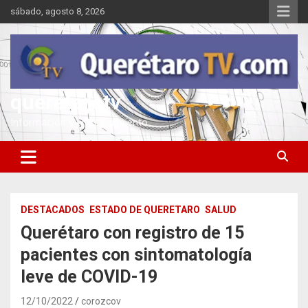
Saltar
sábado, agosto 8, 2026
al
contenido
queretarotv
Información y entretenimiento
DESTACADOS
ESTADO DE QUERETARO
SALUD
Querétaro con registro de 15
pacientes con sintomatología
leve de COVID-19
12/10/2022
corozcov