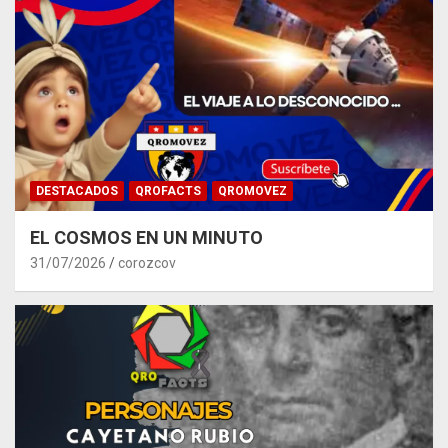
DESTACADOS
QROFACTS
QROMOVEZ
EL COSMOS EN UN MINUTO
31/07/2026
corozcov