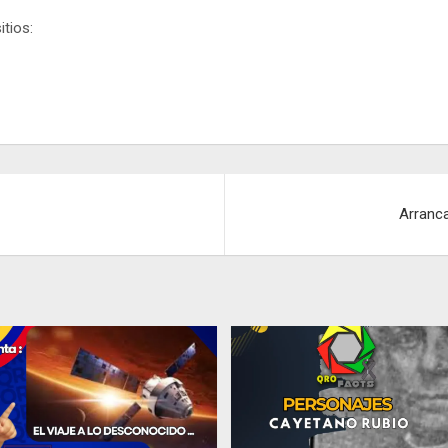
itios:
Arranca