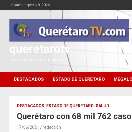
Saltar
sábado, agosto 8, 2026
al
contenido
queretarotv
Información y entretenimiento
DESTACADOS
ESTADO DE QUERETARO
MEGALO
DESTACADOS
ESTADO DE QUERETARO
SALUD
Querétaro con 68 mil 762 cas
17/06/2021
redacción