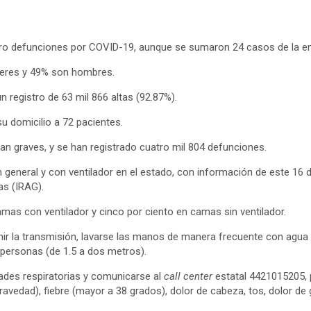
cero defunciones por COVID-19, aunque se sumaron 24 casos de la e
ujeres y 49% son hombres.
un registro de 63 mil 866 altas (92.87%).
u domicilio a 72 pacientes.
an graves, y se han registrado cuatro mil 804 defunciones.
n general y con ventilador en el estado, con información de este 16 d
as (IRAG).
mas con ventilador y cinco por ciento en camas sin ventilador.
nir la transmisión, lavarse las manos de manera frecuente con agua y
 personas (de 1.5 a dos metros).
des respiratorias y comunicarse al
call center
estatal 4421015205, p
ravedad), fiebre (mayor a 38 grados), dolor de cabeza, tos, dolor de 