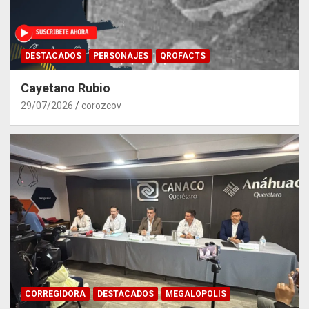
DESTACADOS
PERSONAJES
QROFACTS
Cayetano Rubio
29/07/2026
corozcov
CORREGIDORA
DESTACADOS
MEGALOPOLIS