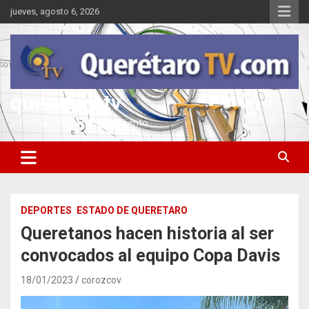
Saltar
jueves, agosto 6, 2026
al
contenido
queretarotv
Información y entretenimiento
DEPORTES
ESTADO DE QUERETARO
Queretanos hacen historia al ser
convocados al equipo Copa Davis
18/01/2023
corozcov