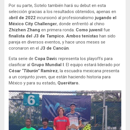
Por su parte, Sotelo también hará su debut en esta
selección gracias a los resultados obtenidos, apenas en
a
bril de 2022
incursionó al profesionalismo
jugando el
México City Challenger
, donde enfrentó al chino
Zhizhen Zhang
en primera ronda.
Como juvenil
fue
finalista del J3 de Tampico. Ambos tenistas
han sido
pareja en diversos eventos, y hace unos meses se
coronaron en el
J3 de Cancún
.
Esta serie de
Copa Davi
s representa los playoffs para
clasificar al
Grupo Mundial I
. El equipo estará liderado por
Césa
r
“Tiburón”
Ramírez
, la escuadra mexicana presenta
a un conjunto joven, que están haciendo historia para
México y para su estado,
Querétaro.