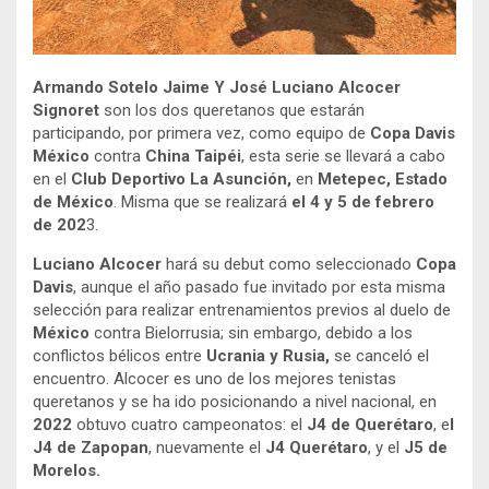
Armando Sotelo Jaime Y José Luciano Alcocer
Signoret
son los dos queretanos que estarán
participando, por primera vez, como equipo de
Copa Davis
México
contra
China Taipéi
, esta serie se llevará a cabo
en el
Club Deportivo La Asunción,
en
Metepec, Estado
de México
. Misma que se realizará
el 4 y 5 de febrero
de 202
3.
Luciano Alcocer
hará su debut como seleccionado
Copa
Davis
, aunque el año pasado fue invitado por esta misma
selección para realizar entrenamientos previos al duelo de
México
contra Bielorrusia; sin embargo, debido a los
conflictos bélicos entre
Ucrania y Rusia,
se canceló el
encuentro. Alcocer es uno de los mejores tenistas
queretanos y se ha ido posicionando a nivel nacional, en
2022
obtuvo cuatro campeonatos: el
J4 de Querétaro
, e
l
J4 de Zapopan
, nuevamente el
J4 Querétaro
, y el
J5 de
Morelos.