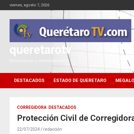
Saltar
viernes, agosto 7, 2026
al
contenido
queretarotv
Información y entretenimiento
DESTACADOS
ESTADO DE QUERETARO
MEGALO
CORREGIDORA
DESTACADOS
Protección Civil de Corregido
22/07/2024
redacción