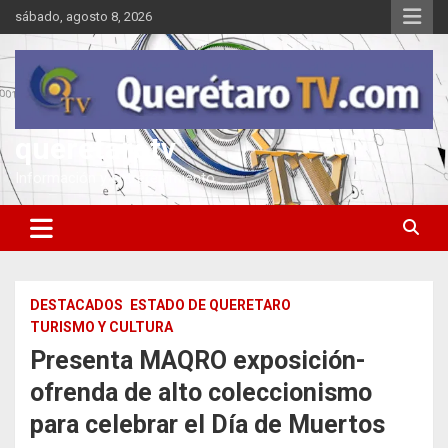
Saltar
sábado, agosto 8, 2026
al
contenido
queretarotv
Información y entretenimiento
DESTACADOS
ESTADO DE QUERETARO
TURISMO Y CULTURA
Presenta MAQRO exposición-
ofrenda de alto coleccionismo
para celebrar el Día de Muertos