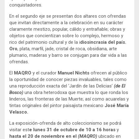
conquistadores.
En el segundo eje se presentan dos altares con ofrendas
que invitan directamente a la celebración en su carácter
claramente mestizo, popular, cálido y entrañable; obras y
objetos que concientizan sobre lo complejo, hermoso y
rico del patrimonio cultural y de la i
diosincrasia del país.
Oro
, plata, marfil, jade, cristal de roca, obsidiana, arte
plumario, maderas y barro se conjugan para dar vida a las
ofrendas.
El
MAQRO
y el curador
Manuel Nichts
ofrecen al público
la oportunidad de conocer piezas invaluables, tales como
una reproducción exacta del ‘Jardín de las Delicias’
(de El
Bosco)
una obra heterodoxa que muestra lo que ronda los
linderos, las fronteras de las Muerte; así como acuarelas y
tintas originales del pintor paisajista mexicano
José María
Velasco.
La exposición-ofrenda de alto coleccionismo se podrá
visitar est
e lunes 31 de octubre de 10 a 16 horas
y
hasta el 20 de noviembre en el
(MAQRO)
ubicado en