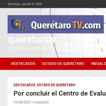
Saltar
domingo, agosto 9, 2026
al
contenido
queretarotv
Información y entretenimiento
DESTACADOS
ESTADO DE QUERETARO
MEGALO
DESTACADOS
ESTADO DE QUERETARO
Por concluir el Centro de Eval
16/06/2021
redacción