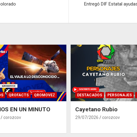
Colorado
Entregó DIF Estatal ayuda
OS
QROFACTS
QROMOVEZ
DESTACADOS
PERSONAJES
OS EN UN MINUTO
Cayetano Rubio
corozcov
29/07/2026
corozcov