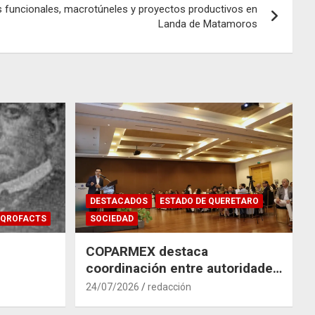
s funcionales, macrotúneles y proyectos productivos en
Landa de Matamoros
DESTACADOS
ESTADO DE QUERETARO
QROFACTS
SOCIEDAD
COPARMEX destaca
coordinación entre autoridades
y empresas para mitigar el
24/07/2026
redacción
impacto del Tren México–