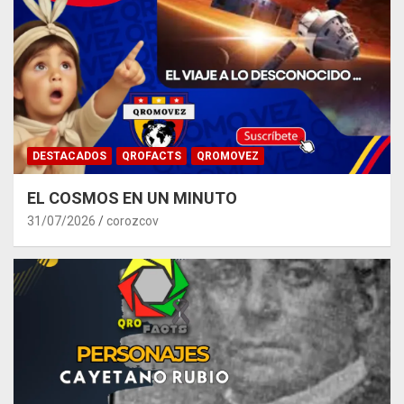
DESTACADOS
QROFACTS
QROMOVEZ
EL COSMOS EN UN MINUTO
31/07/2026
corozcov