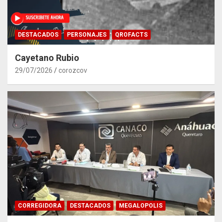
DESTACADOS
PERSONAJES
QROFACTS
Cayetano Rubio
29/07/2026
corozcov
CORREGIDORA
DESTACADOS
MEGALOPOLIS