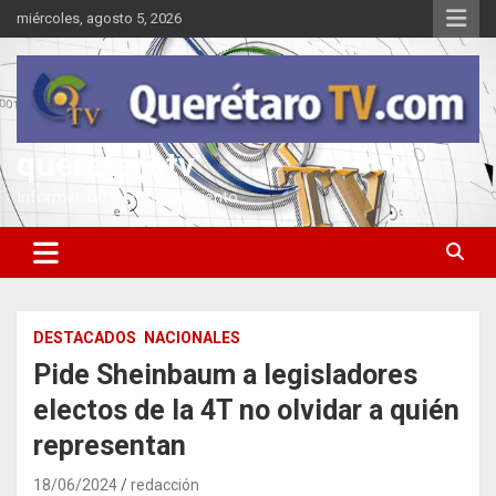
Saltar
miércoles, agosto 5, 2026
al
contenido
queretarotv
Información y entretenimiento
DESTACADOS
NACIONALES
Pide Sheinbaum a legisladores
electos de la 4T no olvidar a quién
representan
18/06/2024
redacción