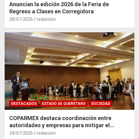
Anuncian la edición 2026 de la Feria de
Regreso a Clases en Corregidora
28/07/2026
redacción
DESTACADOS
ESTADO DE QUERETARO
SOCIEDAD
COPARMEX destaca coordinación entre
autoridades y empresas para mitigar el
impacto del Tren México–Querétaro
24/07/2026
redacción