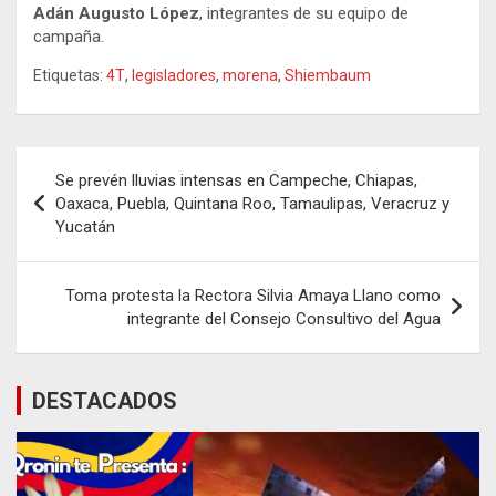
Adán Augusto López
, integrantes de su equipo de
campaña.
Etiquetas:
4T
,
legisladores
,
morena
,
Shiembaum
Navegación
Se prevén lluvias intensas en Campeche, Chiapas,
de
Oaxaca, Puebla, Quintana Roo, Tamaulipas, Veracruz y
Yucatán
entradas
Toma protesta la Rectora Silvia Amaya Llano como
integrante del Consejo Consultivo del Agua
DESTACADOS