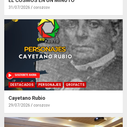
EL COSMOS EN UN MINUTO
31/07/2026
corozcov
DESTACADOS
PERSONAJES
QROFACTS
Cayetano Rubio
29/07/2026
corozcov