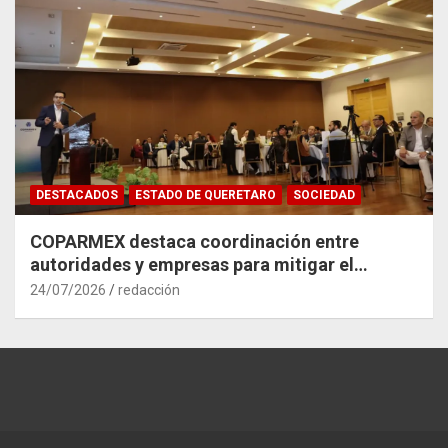
DESTACADOS
ESTADO DE QUERETARO
SOCIEDAD
COPARMEX destaca coordinación entre
autoridades y empresas para mitigar el
impacto del Tren México–Querétaro
24/07/2026
redacción