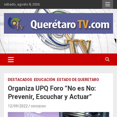
Saltar
sábado, agosto 8, 2026
al
contenido
queretarotv
Información y entretenimiento
DESTACADOS
EDUCACIÓN
ESTADO DE QUERETARO
Organiza UPQ Foro “No es No:
Prevenir, Escuchar y Actuar”
12/09/2022
corozcov