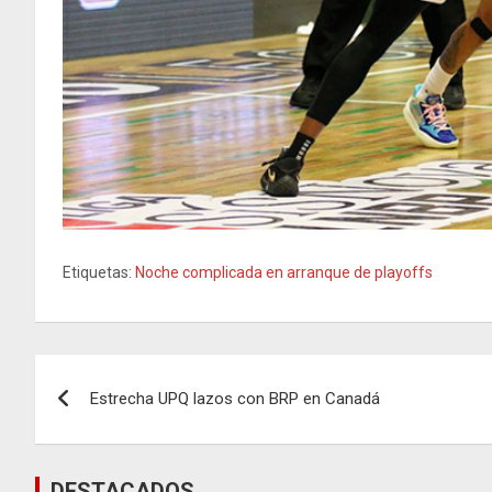
Etiquetas:
Noche complicada en arranque de playoffs
Navegación
Estrecha UPQ lazos con BRP en Canadá
de
entradas
DESTACADOS