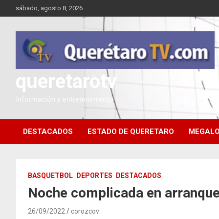
Saltar
sábado, agosto 8, 2026
al
contenido
queretarotv
Información y entretenimiento
DESTACADOS
ESTADO DE QUERETARO
MEGALO
BASQUETBOL
DEPORTES
DESTACADOS
Noche complicada en arranque
26/09/2022
corozcov