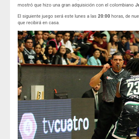
mostró que hizo una gran adquisición con el colombiano
Ju
El siguiente juego será este lunes a las
20:00
horas, de nue
que recibirá en casa.