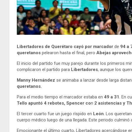
Libertadores de Querétaro cayó por marcador
de
94 a 
queretanos
pelearon hasta el final, pero
Abejas aprovechó
El inicio del partido fue muy parejo durante los primeros 
complicaron el partido para
Libertadores
, aunque los que
Manny Hernández
se animaba a lanzar desde larga distan
queretanos.
Para el medio tiempo el marcador estaba en
49 a 31
. En c
Tello apuntó 4 rebotes, Spencer co
n
2 asistencias y 
El tercer cuarto fue un juego ríspido en
León
. Los queretan
cuerpo médico luego de una llegada. Este periodo culminó 
Emocionante el último cuarto, Libertadores acercándose en