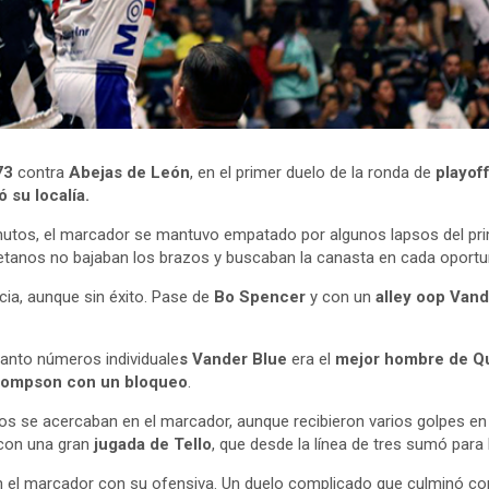
73
contra
Abejas de León
, en el primer duelo de la ronda de
playof
 su localía.
minutos, el marcador se mantuvo empatado por algunos lapsos del pri
retanos no bajaban los brazos y buscaban la canasta en cada oportu
cia, aunque sin éxito. Pase de
Bo Spencer
y con un
alley oop
Vand
uanto números individuale
s Vander Blue
era el
mejor hombre de Q
Thompson con un bloqueo
.
os se acercaban en el marcador, aunque recibieron varios golpes en l
con una gran
jugada de Tello
, que desde la línea de tres sumó para 
 el marcador con su ofensiva. Un duelo complicado que culminó con