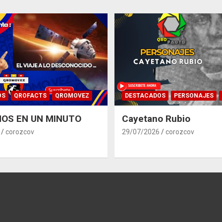
OS
QROFACTS
QROMOVEZ
DESTACADOS
PERSONAJES
OS EN UN MINUTO
Cayetano Rubio
corozcov
29/07/2026
corozcov