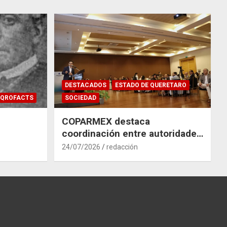
DESTACADOS
ESTADO DE QUERETARO
QROFACTS
SOCIEDAD
COPARMEX destaca
coordinación entre autoridades
y empresas para mitigar el
24/07/2026
redacción
impacto del Tren México–
Querétaro