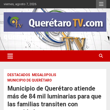
Saltar
viernes, agosto 7, 2026
al
contenido
queretarotv
Información y entretenimiento
DESTACADOS
MEGALOPOLIS
MUNICIPIO DE QUERÉTARO
Municipio de Querétaro atiende
más de 84 mil luminarias para que
las familias transiten con