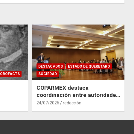
DESTACADOS
ESTADO DE QUERETARO
QROFACTS
SOCIEDAD
COPARMEX destaca
coordinación entre autoridades
y empresas para mitigar el
24/07/2026
redacción
impacto del Tren México–
Querétaro