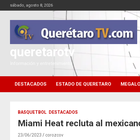
Saltar
sábado, agosto 8, 2026
al
contenido
queretarotv
Información y entretenimiento
DESTACADOS
ESTADO DE QUERETARO
MEGALO
BASQUETBOL
DESTACADOS
Miami Heat recluta al mexican
23/06/2023
corozcov