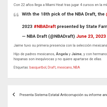
Con 22 años llega a Miami Heat tras jugar 4 cursos en la mí
With the 18th pick of the NBA Draft, the
2023
#NBADraft
presented by State Far
— NBA Draft (@NBADraft)
June 23, 2023
Jaime tuvo su primera presencia con la selección mexican
Hijo de padres mexicanos,
Ángela
y
Jaime
, y con herman
hispanas son inequívocas y no quiere apartarse de ellas.
Etiquetas:
basquetbol
,
Draft
,
mexicano
,
NBA
Navegación
Presenta Sistema Estatal Anticorrupción su informe an
de