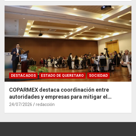
DESTACADOS
ESTADO DE QUERETARO
SOCIEDAD
COPARMEX destaca coordinación entre
autoridades y empresas para mitigar el
impacto del Tren México–Querétaro
24/07/2026
redacción