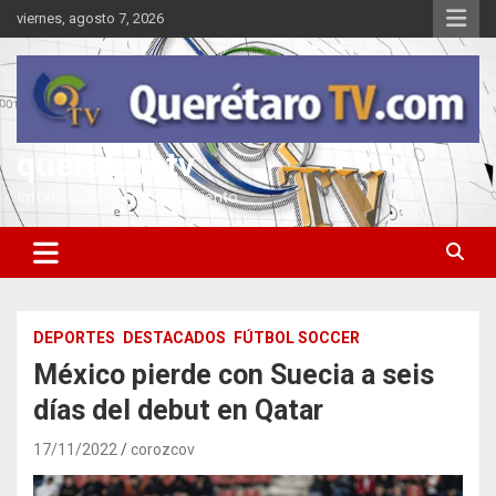
Saltar
viernes, agosto 7, 2026
al
contenido
queretarotv
Información y entretenimiento
DEPORTES
DESTACADOS
FÚTBOL SOCCER
México pierde con Suecia a seis
días del debut en Qatar
17/11/2022
corozcov